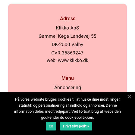
Adress
web:
www.klikko.dk
Menu
Annonsering
Om oss
På vores website bruges cookies til at huske dine indstillinger,
Cookies
statistik og personalisering af indhold og annoncer. Denne
information deles med tredjepart. Ved fortsat brug af websiden
Kontakta oss
godkender du cookiepolitikken.
Sitemap
Ok
Privatlivspolitik