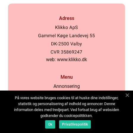
Adress
web:
www.klikko.dk
Menu
Annonsering
Om oss
På vores website bruges cookies til at huske dine indstillinger,
Cookies
statistik og personalisering af indhold og annoncer. Denne
information deles med tredjepart. Ved fortsat brug af websiden
Kontakta oss
godkender du cookiepolitikken.
Sitemap
Ok
Privatlivspolitik