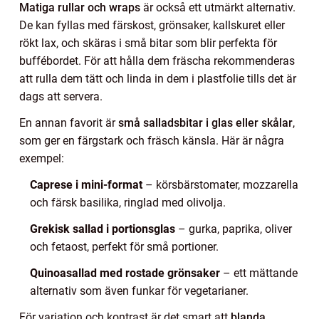
Matiga rullar och wraps
är också ett utmärkt alternativ.
De kan fyllas med färskost, grönsaker, kallskuret eller
rökt lax, och skäras i små bitar som blir perfekta för
buffébordet. För att hålla dem fräscha rekommenderas
att rulla dem tätt och linda in dem i plastfolie tills det är
dags att servera.
En annan favorit är
små salladsbitar i glas eller skålar
,
som ger en färgstark och fräsch känsla. Här är några
exempel:
Caprese i mini-format
– körsbärstomater, mozzarella
och färsk basilika, ringlad med olivolja.
Grekisk sallad i portionsglas
– gurka, paprika, oliver
och fetaost, perfekt för små portioner.
Quinoasallad med rostade grönsaker
– ett mättande
alternativ som även funkar för vegetarianer.
För variation och kontrast är det smart att
blanda