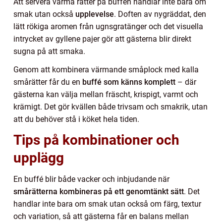
Att servera varma rätter på buffén handlar inte bara om
smak utan också
upplevelse
. Doften av nygräddat, den
lätt rökiga aromen från ugnsgratänger och det visuella
intrycket av gyllene pajer gör att gästerna blir direkt
sugna på att smaka.
Genom att kombinera värmande småplock med kalla
smårätter får du en
buffé som känns komplett
– där
gästerna kan välja mellan fräscht, krispigt, varmt och
krämigt. Det gör kvällen både trivsam och smakrik, utan
att du behöver stå i köket hela tiden.
Tips på kombinationer och
upplägg
En buffé blir både vacker och inbjudande när
smårätterna kombineras på ett genomtänkt sätt
. Det
handlar inte bara om smak utan också om färg, textur
och variation, så att gästerna får en balans mellan