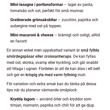
Mini-lasagne i portionsformar
– lager av pasta,
tomatsås och ost, perfekt för små munnar.
Gratinerade grönsaksbitar
– zucchini, paprika och
aubergine med ost på toppen.
Mini-macaroni & cheese
– krämigt och ostigt, alltid
en favorit.
En annan enkel men uppskattad variant är
små fyllda
smördegspåsar eller croissantwraps
. De kan fyllas
med ost, skinka, svamp eller kyckling, och går snabbt
att tillaga i ugnen. Fördelen är att de kan ätas i ett bett
och ger en
krispig yta med varm fyllning
inuti.
För variation och extra smak kan du tänka på dessa
tips när du planerar värmande småplock:
Krydda lagom
– använd örter och kryddor som
timjan, rosmarin, paprika och chili för att ge djup.