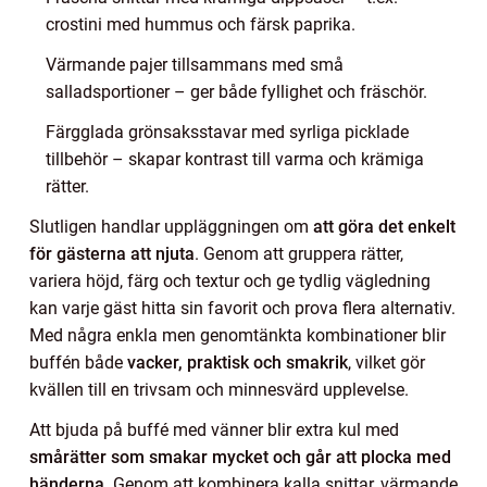
crostini med hummus och färsk paprika.
Värmande pajer tillsammans med små
salladsportioner – ger både fyllighet och fräschör.
Färgglada grönsaksstavar med syrliga picklade
tillbehör – skapar kontrast till varma och krämiga
rätter.
Slutligen handlar uppläggningen om
att göra det enkelt
för gästerna att njuta
. Genom att gruppera rätter,
variera höjd, färg och textur och ge tydlig vägledning
kan varje gäst hitta sin favorit och prova flera alternativ.
Med några enkla men genomtänkta kombinationer blir
buffén både
vacker, praktisk och smakrik
, vilket gör
kvällen till en trivsam och minnesvärd upplevelse.
Att bjuda på buffé med vänner blir extra kul med
smårätter som smakar mycket och går att plocka med
händerna
. Genom att kombinera kalla snittar, värmande