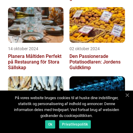
14 oktober 2024
02 oktober 2024
Planera Måltiden Perfekt
Den Passionerade
på Restaurang för Stora
Potatisodlaren: Jordens
Sällskap
Guldklimp
På vores website bruges cookies til at huske dine indstillinger,
statistik og personalisering af indhold og annoncer. Denne
information deles med tredjepart. Ved fortsat brug af websiden
godkender du cookiepolitikken.
04 september 2024
02 september 2024
Ok
Privatlivspolitik
Färsk fisk på hjul:
Restaurang för stora
Fiskbilen gör livet lättare
sällskap - Hur du väljer