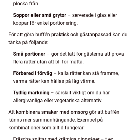
plocka från.
Soppor eller små grytor
– serverade i glas eller
koppar för enkel portionering.
För att göra buffén
praktisk och gästanpassad
kan du
tänka på följande:
Små portioner
– gör det lätt för gästerna att prova
flera rätter utan att bli för mätta.
Förbered i förväg
– kalla rätter kan stå framme,
varma rätter kan hållas på låg värme.
Tydlig märkning
– särskilt viktigt om du har
allergivänliga eller vegetariska alternativ.
Att
kombinera smaker med omsorg
gör att buffén
känns mer sammanhängande. Exempel på
kombinationer som alltid fungerar:
Fräscha snittar med krämiga dippsåser – t.ex.