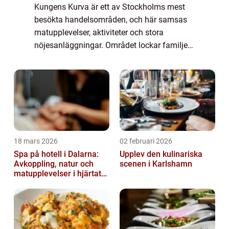
Kungens Kurva är ett av Stockholms mest
besökta handelsområden, och här samsas
matupplevelser, aktiviteter och stora
nöjesanläggningar. Området lockar familjer,
kompisgäng och affärsresenärer som vi...
18 mars 2026
02 februari 2026
Spa på hotell i Dalarna:
Upplev den kulinariska
Avkoppling, natur och
scenen i Karlshamn
matupplevelser i hjärtat
av landskapet