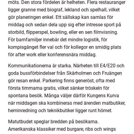
möts. Den stora fördelen är helheten. Flera restauranger
ligger granne med biograf, lekland och spelhall, vilket
gör planeringen enkel. Ett sällskap kan samlas för
middag och sedan dela upp sig efter intresse sport på
storbild, flipperspel, bowling, eller en sen filmvisning.
För barnfamiljer innebär det mindre logistik, för
kompisgänget fler val och för kollegor en smidig plats
för after work eller konferensnära middag.
Kommunikationerna är starka. Närheten till E4/E20 och
goda bussförbindelser från Skärholmen och Fruängen
gör resan enkel. Parkering finns generöst, ofta med
första timmarna gratis, vilket sänker tröskeln för
spontana besök. Många väljer därför Kungens Kurva
när middagen ska kombineras med ärenden matbutiker,
heminredning och teknikbutiker ligger runt hörnet.
Matutbudet speglar bredden på besökarna.
Amerikanska klassiker med burgare, ribs och wings