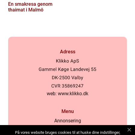
En smakresa genom
thaimat i Malmö
Adress
web:
www.klikko.dk
Menu
Annonsering
Om oss
På vores website bruges cookies til at huske dine indstillinger,