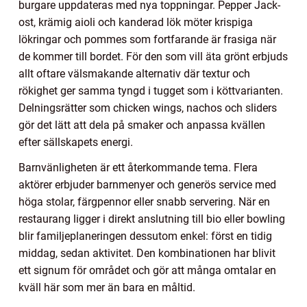
burgare uppdateras med nya toppningar. Pepper Jack-
ost, krämig aioli och kanderad lök möter krispiga
lökringar och pommes som fortfarande är frasiga när
de kommer till bordet. För den som vill äta grönt erbjuds
allt oftare välsmakande alternativ där textur och
rökighet ger samma tyngd i tugget som i köttvarianten.
Delningsrätter som chicken wings, nachos och sliders
gör det lätt att dela på smaker och anpassa kvällen
efter sällskapets energi.
Barnvänligheten är ett återkommande tema. Flera
aktörer erbjuder barnmenyer och generös service med
höga stolar, färgpennor eller snabb servering. När en
restaurang ligger i direkt anslutning till bio eller bowling
blir familjeplaneringen dessutom enkel: först en tidig
middag, sedan aktivitet. Den kombinationen har blivit
ett signum för området och gör att många omtalar en
kväll här som mer än bara en måltid.