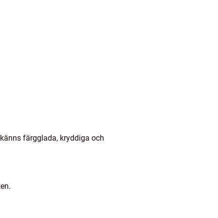
a känns färgglada, kryddiga och
ken.