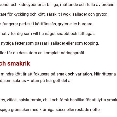
a bönor och kidneybönor är billiga, mättande och fulla av protein.
re för kyckling och kött, särskilt i wok, sallader och grytor.
ungerar perfekt i köttfärssås, grytor eller burgare.
rnativ för dig som vill ha något snabbt och lättlagat.
 nyttiga fetter som passar i sallader eller som topping.
lor får du dessutom en komplett näringsprofil.
ch smakrik
 mindre kött är att fokusera på
smak och variation
. När rättern
vad som saknas – utan på hur gott det är.
ry, vitlök, spiskummin, chili och färsk basilika för att lyfta sma
piga grönsaker med krämiga såser eller rostade nötter.