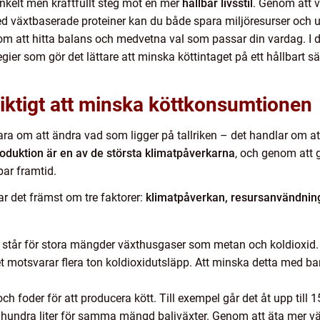
nkelt men kraftfullt steg mot en mer
hållbar livsstil
. Genom att v
d växtbaserade proteiner kan du både spara miljöresurser och 
 om att hitta balans och medvetna val som passar din vardag. I den
egier som gör det lättare att minska köttintaget på ett hållbart
 viktigt att minska köttkonsumtionen
ara om att ändra vad som ligger på tallriken – det handlar om a
oduktion är en av de största klimatpåverkarna
, och genom att 
bar framtid.
ar det främst om tre faktorer:
klimatpåverkan, resursanvändning
t, står för stora mängder växthusgaser som metan och koldioxid.
ket motsvarar flera ton koldioxidutsläpp. Att minska detta med bar
h foder för att producera kött. Till exempel går det åt upp till 15
a hundra liter för samma mängd baljväxter. Genom att äta mer vä