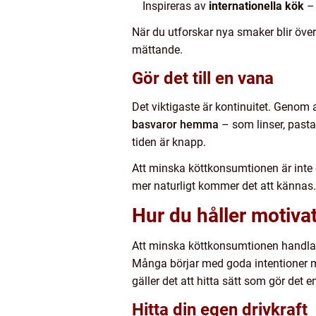
Inspireras av
internationella kök
– 
När du utforskar nya smaker blir över
mättande.
Gör det till en vana
Det viktigaste är kontinuitet. Genom a
basvaror hemma
– som linser, pasta
tiden är knapp.
Att minska köttkonsumtionen är inte en 
mer naturligt kommer det att kännas. 
Hur du håller motiva
Att minska köttkonsumtionen handlar
Många börjar med goda intentioner men
gäller det att hitta sätt som gör det e
Hitta din egen drivkraft