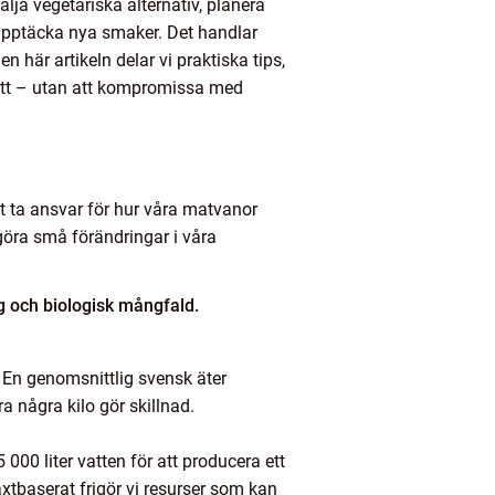
älja vegetariska alternativ, planera
upptäcka nya smaker. Det handlar
 här artikeln delar vi praktiska tips,
 sätt – utan att kompromissa med
tt ta ansvar för hur våra matvanor
göra små förändringar i våra
 och biologisk mångfald.
 En genomsnittlig svensk äter
a några kilo gör skillnad.
 000 liter vatten för att producera ett
xtbaserat frigör vi resurser som kan