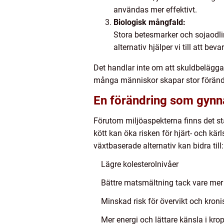
användas mer effektivt.
Biologisk mångfald:
Stora betesmarker och sojaodlin
alternativ hjälper vi till att b
Det handlar inte om att skuldbelägg
många människor skapar stor föränd
En förändring som gynna
Förutom miljöaspekterna finns det sta
kött kan öka risken för hjärt- och kä
växtbaserade alternativ kan bidra till:
Lägre kolesterolnivåer
Bättre matsmältning tack vare mer 
Minskad risk för övervikt och kron
Mer energi och lättare känsla i kro