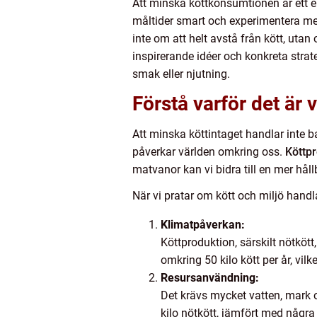
Att minska köttkonsumtionen är ett e
måltider smart och experimentera me
inte om att helt avstå från kött, utan
inspirerande idéer och konkreta strat
smak eller njutning.
Förstå varför det är
Att minska köttintaget handlar inte b
påverkar världen omkring oss.
Köttpr
matvanor kan vi bidra till en mer håll
När vi pratar om kött och miljö handl
Klimatpåverkan:
Köttproduktion, särskilt nötköt
omkring 50 kilo kött per år, vil
Resursanvändning:
Det krävs mycket vatten, mark oc
kilo nötkött, jämfört med någr