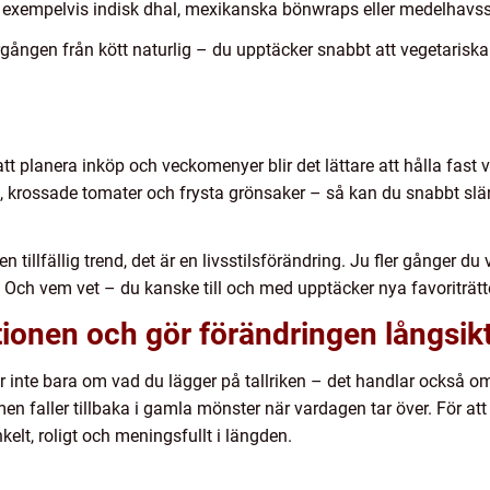
exempelvis indisk dhal, mexikanska bönwraps eller medelhav
gången från kött naturlig – du upptäcker snabbt att vegetariska
tt planera inköp och veckomenyer blir det lättare att hålla fast v
, krossade tomater och frysta grönsaker – så kan du snabbt slän
tillfällig trend, det är en livsstilsförändring. Ju fler gånger du v
Och vem vet – du kanske till och med upptäcker nya favoriträtter
tionen och gör förändringen långsik
 inte bara om vad du lägger på tallriken – det handlar också 
 faller tillbaka i gamla mönster när vardagen tar över. För att 
nkelt, roligt och meningsfullt i längden.