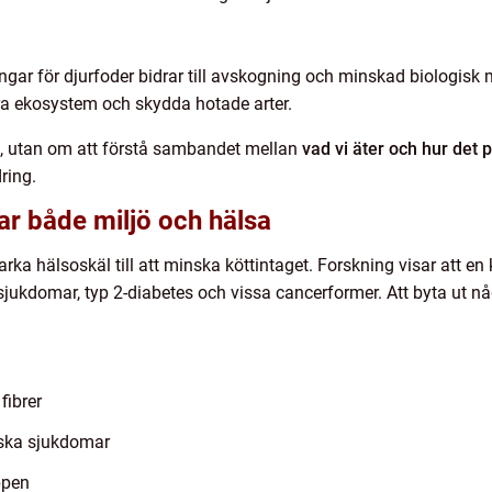
gar för djurfoder bidrar till avskogning och minskad biologisk 
evara ekosystem och skydda hotade arter.
a, utan om att förstå sambandet mellan
vad vi äter och hur det 
ring.
r både miljö och hälsa
rka hälsoskäl till att minska köttintaget. Forskning visar att e
rlsjukdomar, typ 2-diabetes och vissa cancerformer. Att byta ut n
fibrer
iska sjukdomar
ppen