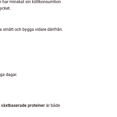
om har minskat sin köttkonsumtion
ycket.
rja smått och bygga vidare därifrån.
siga dagar.
t
växtbaserade proteiner
är både