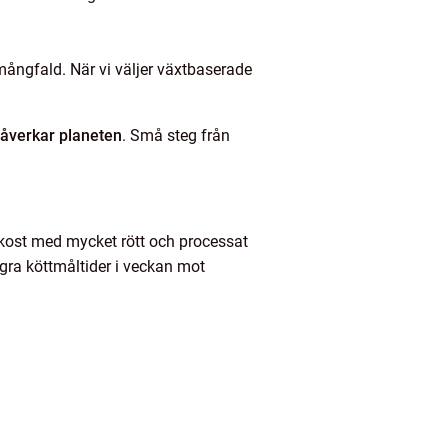
mångfald. När vi väljer växtbaserade
påverkar planeten
. Små steg från
n kost med mycket rött och processat
ågra köttmåltider i veckan mot