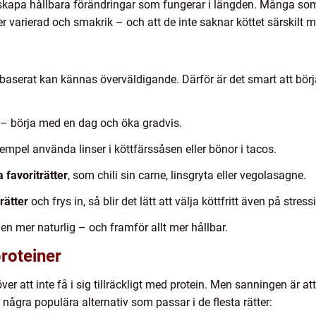
du skapa hållbara förändringar som fungerar i längden. Många s
 varierad och smakrik – och att de inte saknar köttet särskilt m
växtbaserat kan kännas överväldigande. Därför är det smart att bö
 – börja med en dag och öka gradvis.
 exempel använda linser i köttfärssåsen eller bönor i tacos.
 favoriträtter
, som chili sin carne, linsgryta eller vegolasagne.
rätter
och frys in, så blir det lätt att välja köttfritt även på stres
den mer naturlig – och framför allt mer hållbar.
roteiner
ver att inte få i sig tillräckligt med protein. Men sanningen är at
r några populära alternativ som passar i de flesta rätter: