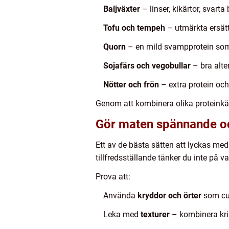
Baljväxter
– linser, kikärtor, svart
Tofu och tempeh
– utmärkta ersätta
Quorn
– en mild svampprotein som f
Sojafärs och vegobullar
– bra alte
Nötter och frön
– extra protein och
Genom att kombinera olika proteinkäl
Gör maten spännande o
Ett av de bästa sätten att lyckas med
tillfredsställande tänker du inte på 
Prova att:
Använda
kryddor och örter
som cur
Leka med
texturer
– kombinera kris