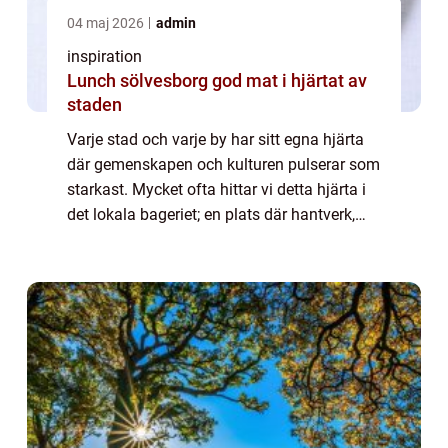
04 maj 2026
admin
inspiration
Lunch sölvesborg god mat i hjärtat av
staden
Varje stad och varje by har sitt egna hjärta
där gemenskapen och kulturen pulserar som
starkast. Mycket ofta hittar vi detta hjärta i
det lokala bageriet; en plats där hantverk,
tradition och en kärlek till bakning
sammanfl&a...