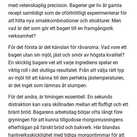
med vetenskaplig precision. Bagerier ger liv åt gamla
recept samtidigt som de oförtröttligt experimenterar för
att hitta nya smakkombinationer och strukturer. Men
vad är det som gör ett bageri till en framgångsrik
verksamhet?
För det första är det känslan för råvarorna. Vad vore ett
bageri utan sin mjöl, jäst och smör av högsta kvalitet?
En skicklig bagare vet att varje ingrediens spelar en
viktig roll i det slutliga resultatet. Från att välja rätt typ
av mjöl till att känna till den perfekta jästemperaturen,
är det inget som lämnas åt slumpen.
För det andra, är timingen essentiell. En sekunds
distraktion kan vara skillnaden mellan ett fluffigt och ett
bränt bröd. Bagarens arbetsdag börjar ofta långt före
gryningen för att kunna tillgodose morgonrusningens
efterfrågan på färskt bröd och bakverk. Här blandas
hantverksskicklighet med tidiga morgontimmar för att