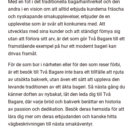
Med en fot i det traditionella bagarhantverket och den
andra i en vision om att alltid erbjuda kunderna fräscha
och nyskapande smakupplevelser, erbjuder de en
upplevelse som är svår att konkurrera med. Att
utvecklas med sina kunder och att ständigt förnya sig
utan att förlora sitt arv, är det som gör Två Bagare till ett
framstående exempel på hur ett modernt bageri kan
drivas framåt.
För de som bor i närheten eller för den som reser förbi,
är ett besök till Två Bagare inte bara ett tillfälle att njuta
av utsökta bakverk, utan även ett sätt att uppleva den
levande traditionen av ett äkta bageri. Så nästa gång du
känner doften av nybakat, låt den leda dig till Två
Bagare, där varje bröd och bakverk berättar en historia
av passion och dedikation. Besök deras hemsida för att
lära dig mer om deras erbjudanden och kanske hitta
vägbeskrivningen till nästa smakäventyr.