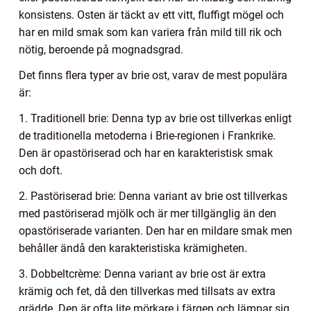
konsistens. Osten är täckt av ett vitt, fluffigt mögel och
har en mild smak som kan variera från mild till rik och
nötig, beroende på mognadsgrad.
Det finns flera typer av brie ost, varav de mest populära
är:
1. Traditionell brie: Denna typ av brie ost tillverkas enligt
de traditionella metoderna i Brie-regionen i Frankrike.
Den är opastöriserad och har en karakteristisk smak
och doft.
2. Pastöriserad brie: Denna variant av brie ost tillverkas
med pastöriserad mjölk och är mer tillgänglig än den
opastöriserade varianten. Den har en mildare smak men
behåller ändå den karakteristiska krämigheten.
3. Dobbeltcrème: Denna variant av brie ost är extra
krämig och fet, då den tillverkas med tillsats av extra
grädde. Den är ofta lite mörkare i färgen och lämpar sig