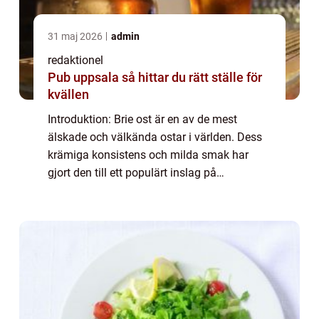
31 maj 2026
admin
redaktionel
Pub uppsala så hittar du rätt ställe för
kvällen
Introduktion: Brie ost är en av de mest
älskade och välkända ostar i världen. Dess
krämiga konsistens och milda smak har
gjort den till ett populärt inslag på
ostbrickan och som ingrediens i en rad olika
maträtter. I denna artikel kommer vi att ge
en...