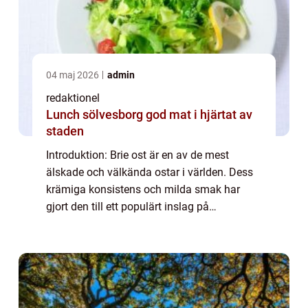
04 maj 2026
admin
redaktionel
Lunch sölvesborg god mat i hjärtat av
staden
Introduktion: Brie ost är en av de mest
älskade och välkända ostar i världen. Dess
krämiga konsistens och milda smak har
gjort den till ett populärt inslag på
ostbrickan och som ingrediens i en rad olika
maträtter. I denna artikel kommer vi att ge
en...