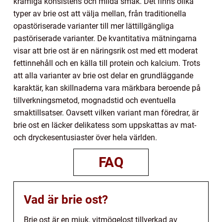
krämiga konsistens och milda smak. Det finns olika
typer av brie ost att välja mellan, från traditionella
opastöriserade varianter till mer lättillgängliga
pastöriserade varianter. De kvantitativa mätningarna
visar att brie ost är en näringsrik ost med ett moderat
fettinnehåll och en källa till protein och kalcium. Trots
att alla varianter av brie ost delar en grundläggande
karaktär, kan skillnaderna vara märkbara beroende på
tillverkningsmetod, mognadstid och eventuella
smaktillsatser. Oavsett vilken variant man föredrar, är
brie ost en läcker delikatess som uppskattas av mat-
och dryckesentusiaster över hela världen.
FAQ
Vad är brie ost?
Brie ost är en mjuk, vitmögelost tillverkad av