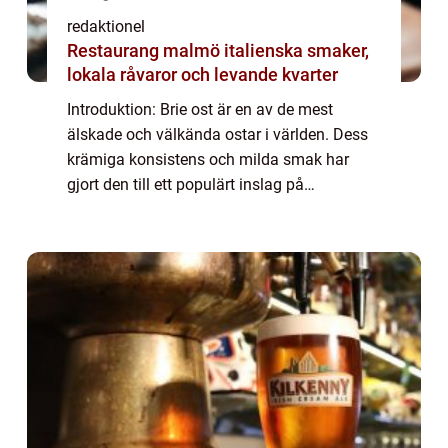
redaktionel
Restaurang malmö italienska smaker,
lokala råvaror och levande kvarter
Introduktion: Brie ost är en av de mest
älskade och välkända ostar i världen. Dess
krämiga konsistens och milda smak har
gjort den till ett populärt inslag på
ostbrickan och som ingrediens i en rad olika
maträtter. I denna artikel kommer vi att ge
en...