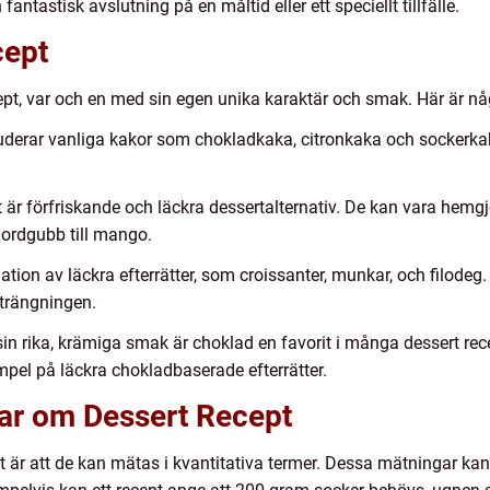
antastisk avslutning på en måltid eller ett speciellt tillfälle.
cept
cept, var och en med sin egen unika karaktär och smak. Här är nå
luderar vanliga kakor som chokladkaka, citronkaka och sockerkaka
 är förfriskande och läckra dessertalternativ. De kan vara hemg
 jordgubb till mango.
ation av läckra efterrätter, som croissanter, munkar, och filodeg.
strängningen.
sin rika, krämiga smak är choklad en favorit i många dessert r
mpel på läckra chokladbaserade efterrätter.
gar om Dessert Recept
t är att de kan mätas i kvantitativa termer. Dessa mätningar kan