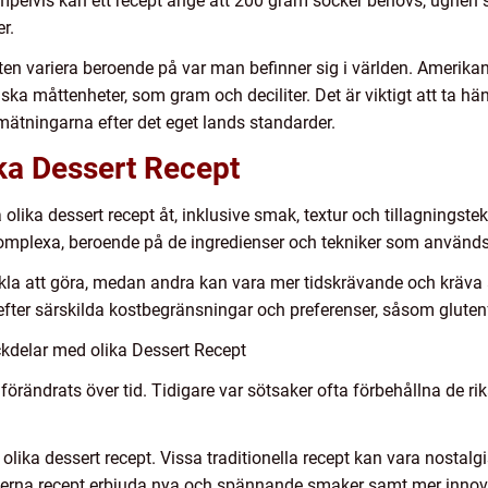
empelvis kan ett recept ange att 200 gram socker behövs, ugnen 
r.
en variera beroende på var man befinner sig i världen. Amerik
ska måttenheter, som gram och deciliter. Det är viktigt att ta hä
mätningarna efter det eget lands standarder.
ika Dessert Recept
a olika dessert recept åt, inklusive smak, textur och tillagningste
 komplexa, beroende på de ingredienser och tekniker som används
kla att göra, medan andra kan vara mer tidskrävande och kräv
fter särskilda kostbegränsningar och preferenser, såsom glutenfri
kdelar med olika Dessert Recept
 förändrats över tid. Tidigare var sötsaker ofta förbehållna de r
olika dessert recept. Vissa traditionella recept kan vara nosta
derna recept erbjuda nya och spännande smaker samt mer innova