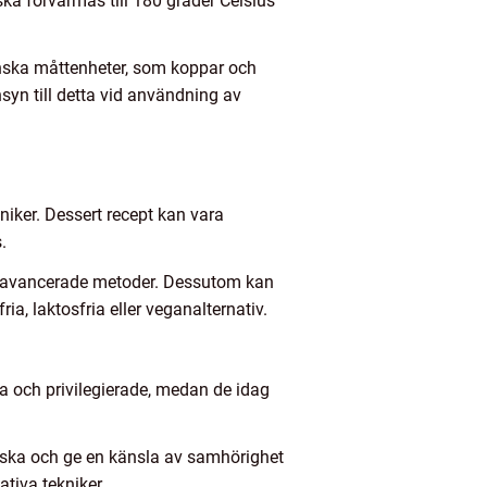
ska förvärmas till 180 grader Celsius
anska måttenheter, som koppar och
nsyn till detta vid användning av
kniker. Dessert recept kan vara
.
a avancerade metoder. Dessutom kan
a, laktosfria eller veganalternativ.
ika och privilegierade, medan de idag
lgiska och ge en känsla av samhörighet
tiva tekniker.