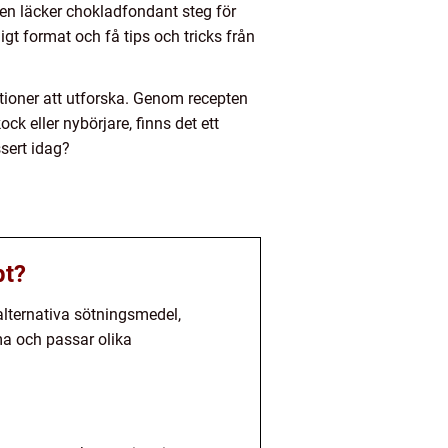
r en läcker chokladfondant steg för
ligt format och få tips och tricks från
ioner att utforska. Genom recepten
k eller nybörjare, finns det ett
sert idag?
pt?
alternativa sötningsmedel,
ma och passar olika