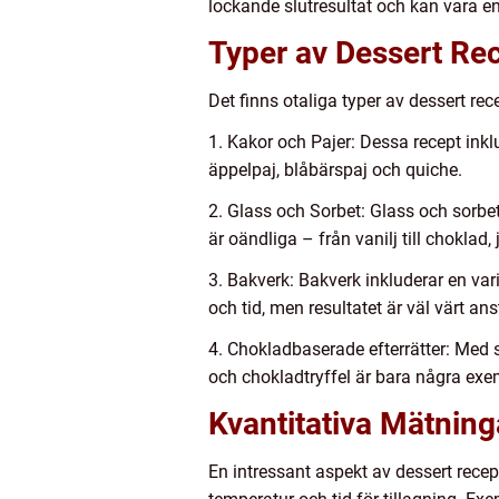
lockande slutresultat och kan vara en f
Typer av Dessert Re
Det finns otaliga typer av dessert re
1. Kakor och Pajer: Dessa recept ink
äppelpaj, blåbärspaj och quiche.
2. Glass och Sorbet: Glass och sorbet
är oändliga – från vanilj till choklad,
3. Bakverk: Bakverk inkluderar en vari
och tid, men resultatet är väl värt an
4. Chokladbaserade efterrätter: Med 
och chokladtryffel är bara några exe
Kvantitativa Mätnin
En intressant aspekt av dessert recep