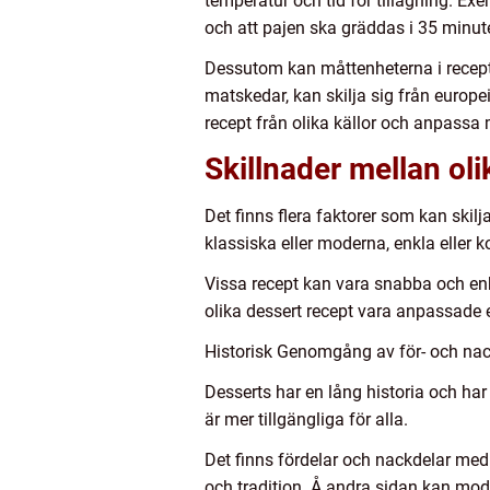
temperatur och tid för tillagning. Ex
och att pajen ska gräddas i 35 minute
Dessutom kan måttenheterna i recept
matskedar, kan skilja sig från europei
recept från olika källor och anpassa 
Skillnader mellan ol
Det finns flera faktorer som kan skilj
klassiska eller moderna, enkla eller
Vissa recept kan vara snabba och en
olika dessert recept vara anpassade e
Historisk Genomgång av för- och nac
Desserts har en lång historia och har
är mer tillgängliga för alla.
Det finns fördelar och nackdelar med 
och tradition. Å andra sidan kan mo