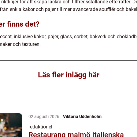
riktlinjer för att skapa läckra och tillfredsställande efterrätter. 
från enkla kakor och pajer till mer avancerade soufflér och bakel
er finns det?
recept, inklusive kakor, pajer, glass, sorbet, bakverk och choklad
smaker och texturen.
Läs fler inlägg här
02 augusti 2026
Viktoria Uddenholm
redaktionel
Restaurang malmö italienska