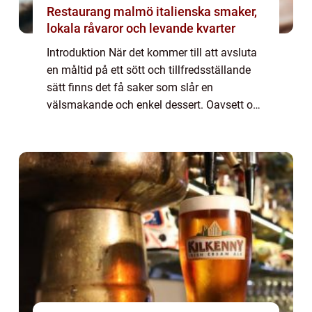
Restaurang malmö italienska smaker,
lokala råvaror och levande kvarter
Introduktion När det kommer till att avsluta
en måltid på ett sött och tillfredsställande
sätt finns det få saker som slår en
välsmakande och enkel dessert. Oavsett om
det är en söt, krämig pannacotta, en fruktig
sorbet eller en chokladig brownie, så...