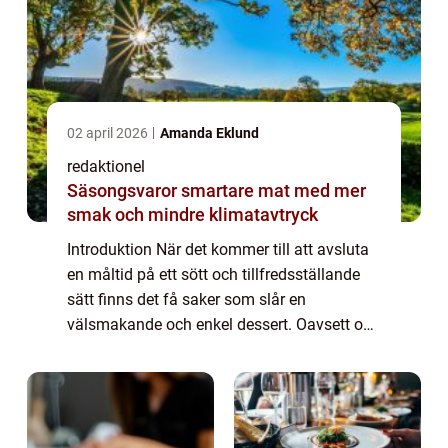
02 april 2026
Amanda Eklund
redaktionel
Säsongsvaror smartare mat med mer
smak och mindre klimatavtryck
Introduktion När det kommer till att avsluta
en måltid på ett sött och tillfredsställande
sätt finns det få saker som slår en
välsmakande och enkel dessert. Oavsett om
det är en söt, krämig pannacotta, en fruktig
sorbet eller en chokladig brownie, så...