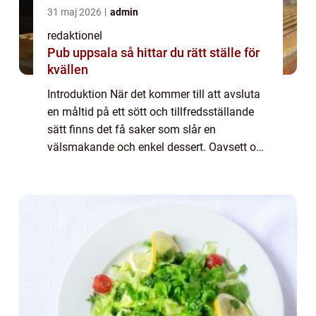
31 maj 2026
admin
redaktionel
Pub uppsala så hittar du rätt ställe för
kvällen
Introduktion När det kommer till att avsluta
en måltid på ett sött och tillfredsställande
sätt finns det få saker som slår en
välsmakande och enkel dessert. Oavsett om
det är en söt, krämig pannacotta, en fruktig
sorbet eller en chokladig brownie, så...