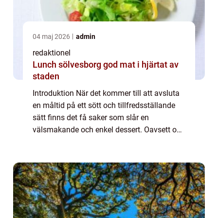
04 maj 2026
admin
redaktionel
Lunch sölvesborg god mat i hjärtat av
staden
Introduktion När det kommer till att avsluta
en måltid på ett sött och tillfredsställande
sätt finns det få saker som slår en
välsmakande och enkel dessert. Oavsett om
det är en söt, krämig pannacotta, en fruktig
sorbet eller en chokladig brownie, så...