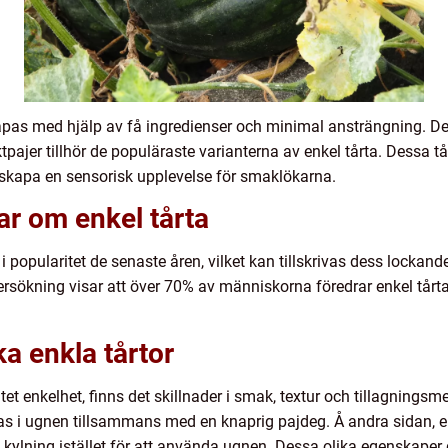
apas med hjälp av få ingredienser och minimal ansträngning. Dess
jer tillhör de populäraste varianterna av enkel tårta. Dessa tå
 skapa en sensorisk upplevelse för smaklökarna.
ar om enkel tårta
at i popularitet de senaste åren, vilket kan tillskrivas dess loc
ersökning visar att över 70% av människorna föredrar enkel tår
ka enkla tårtor
butet enkelhet, finns det skillnader i smak, textur och tillagningsm
kas i ugnen tillsammans med en knaprig pajdeg. Å andra sidan, 
kylning istället för att använda ugnen. Dessa olika egenskaper g