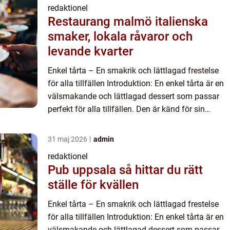
redaktionel
Restaurang malmö italienska
smaker, lokala råvaror och
levande kvarter
Enkel tårta – En smakrik och lättlagad frestelse
för alla tillfällen Introduktion: En enkel tårta är en
välsmakande och lättlagad dessert som passar
perfekt för alla tillfällen. Den är känd för sin
snabba tillagningstid och enkelhet i sin konst...
31 maj 2026
admin
redaktionel
Pub uppsala så hittar du rätt
ställe för kvällen
Enkel tårta – En smakrik och lättlagad frestelse
för alla tillfällen Introduktion: En enkel tårta är en
välsmakande och lättlagad dessert som passar