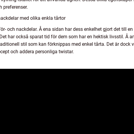
h preferenser.
ackdelar med olika enkla tårtor
för- och nackdelar. Å ena sidan har dess enkelhet gjort det till e
t har också sparat tid för dem som har en hektisk livsstil. Å an
raditionell stil som kan förknippas med enkel tårta. Det är dock
ecept och addera personliga twistar.