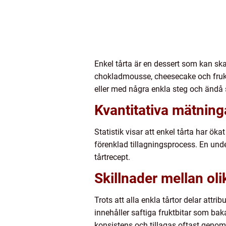
Enkel tårta är en dessert som kan sk
chokladmousse, cheesecake och fruktpa
eller med några enkla steg och ändå
Kvantitativa mätning
Statistik visar att enkel tårta har ök
förenklad tillagningsprocess. En und
tårtrecept.
Skillnader mellan oli
Trots att alla enkla tårtor delar attri
innehåller saftiga fruktbitar som ba
konsistens och tillagas oftast genom 