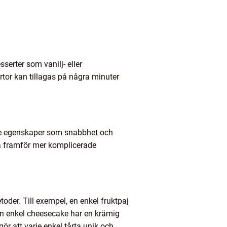
erter som vanilj- eller
rtor kan tillagas på några minuter
kande egenskaper som snabbhet och
ta framför mer komplicerade
etoder. Till exempel, en enkel fruktpaj
en enkel cheesecake har en krämig
ör att varje enkel tårta unik och