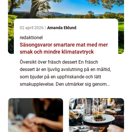
02 april 2026
Amanda Eklund
redaktionel
Säsongsvaror smartare mat med mer
smak och mindre klimatavtryck
Översikt över fräsch dessert En fräsch
dessert är en ljuvlig avslutning på en måltid,
som bjuder på en uppfriskande och lätt
smakupplevelse. Den utmärker sig genom
att vara hälsosam och fördelaktig för
kroppen, samtidigt som den tillfredsställer
sötb...