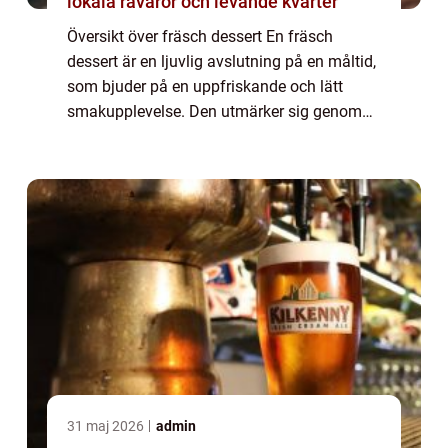
lokala råvaror och levande kvarter
Översikt över fräsch dessert En fräsch
dessert är en ljuvlig avslutning på en måltid,
som bjuder på en uppfriskande och lätt
smakupplevelse. Den utmärker sig genom
att vara hälsosam och fördelaktig för
kroppen, samtidigt som den tillfredsställer
sötb...
31 maj 2026
admin