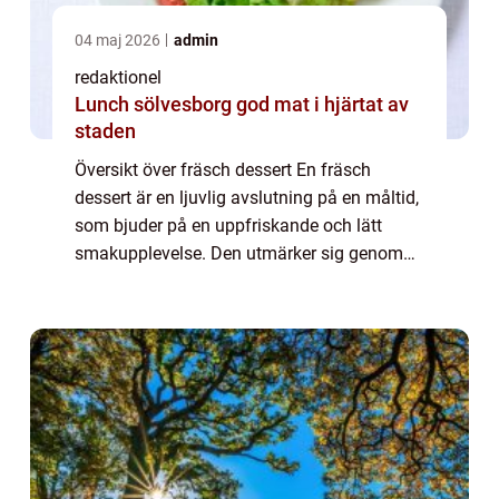
04 maj 2026
admin
redaktionel
Lunch sölvesborg god mat i hjärtat av
staden
Översikt över fräsch dessert En fräsch
dessert är en ljuvlig avslutning på en måltid,
som bjuder på en uppfriskande och lätt
smakupplevelse. Den utmärker sig genom
att vara hälsosam och fördelaktig för
kroppen, samtidigt som den tillfredsställer
sötb...