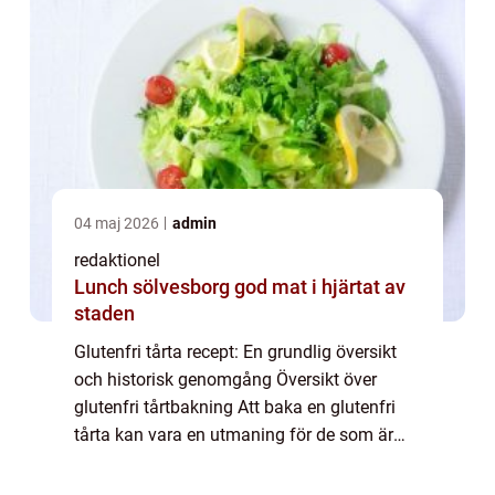
04 maj 2026
admin
redaktionel
Lunch sölvesborg god mat i hjärtat av
staden
Glutenfri tårta recept: En grundlig översikt
och historisk genomgång Översikt över
glutenfri tårtbakning Att baka en glutenfri
tårta kan vara en utmaning för de som är
glutenintoleranta eller väljer att undvika
gluten av andra skäl. Men med rätt rece...