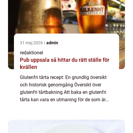
31 maj 2026
admin
redaktionel
Pub uppsala så hittar du rätt ställe för
kvällen
Glutenfri tårta recept: En grundlig översikt
och historisk genomgång Översikt över
glutenfri tårtbakning Att baka en glutenfri
tårta kan vara en utmaning för de som är
glutenintoleranta eller väljer att undvika
gluten av andra skäl. Men med rätt rece...