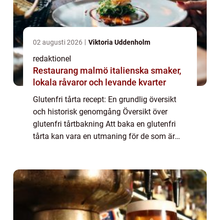
02 augusti 2026
Viktoria Uddenholm
redaktionel
Restaurang malmö italienska smaker,
lokala råvaror och levande kvarter
Glutenfri tårta recept: En grundlig översikt
och historisk genomgång Översikt över
glutenfri tårtbakning Att baka en glutenfri
tårta kan vara en utmaning för de som är
glutenintoleranta eller väljer att undvika
gluten av andra skäl. Men med rätt rece...