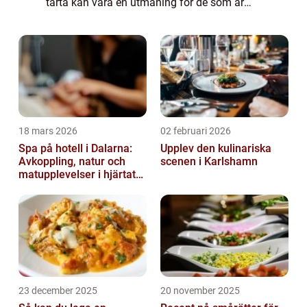
tårta kan vara en utmaning för de som är
glutenintoleranta eller väljer att undvika
gluten av andra skäl. Men med rätt rece...
18 mars 2026
02 februari 2026
Spa på hotell i Dalarna:
Upplev den kulinariska
Avkoppling, natur och
scenen i Karlshamn
matupplevelser i hjärtat
av landskapet
23 december 2025
20 november 2025