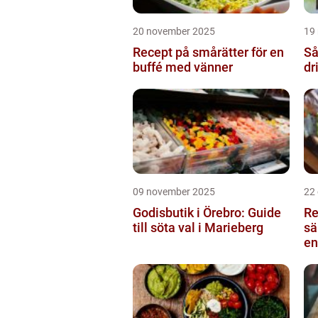
20 november 2025
19
Recept på smårätter för en
Så
buffé med vänner
dr
09 november 2025
22
Godisbutik i Örebro: Guide
Re
till söta val i Marieberg
sä
en
Ku