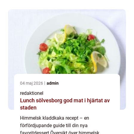
en rik och chokladig smak. Himmelsk
kladdkaka är en förfinad...
04 maj 2026
admin
redaktionel
Lunch sölvesborg god mat i hjärtat av
staden
Himmelsk kladdkaka recept – en
förfördjupande guide till din nya
favoritdessert Översikt över himmelsk