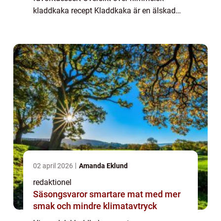
kladdkaka recept Kladdkaka är en älskad
svensk dessert som oftast förknippas med
en rik och chokladig smak. Himmelsk
kladdkaka är en förfinad...
02 april 2026
Amanda Eklund
redaktionel
Säsongsvaror smartare mat med mer
smak och mindre klimatavtryck