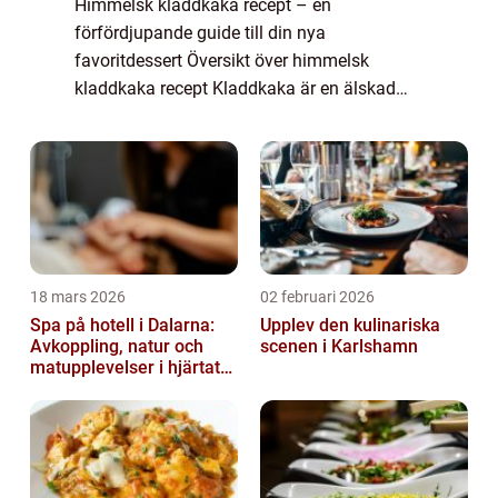
Himmelsk kladdkaka recept – en
förfördjupande guide till din nya
favoritdessert Översikt över himmelsk
kladdkaka recept Kladdkaka är en älskad
svensk dessert som oftast förknippas med
en rik och chokladig smak. Himmelsk
kladdkaka är en förfinad...
18 mars 2026
02 februari 2026
Spa på hotell i Dalarna:
Upplev den kulinariska
Avkoppling, natur och
scenen i Karlshamn
matupplevelser i hjärtat
av landskapet