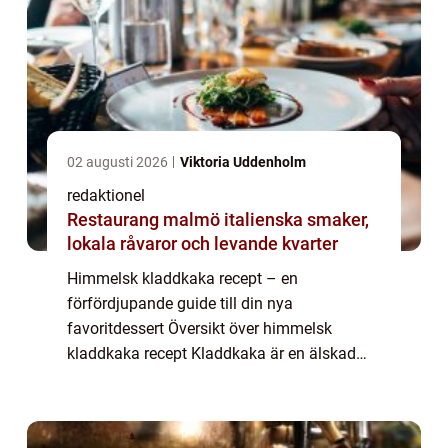
02 augusti 2026
Viktoria Uddenholm
redaktionel
Restaurang malmö italienska smaker,
lokala råvaror och levande kvarter
Himmelsk kladdkaka recept – en
förfördjupande guide till din nya
favoritdessert Översikt över himmelsk
kladdkaka recept Kladdkaka är en älskad
svensk dessert som oftast förknippas med
en rik och chokladig smak. Himmelsk
kladdkaka är en förfinad...