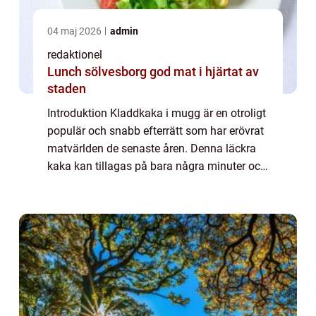
04 maj 2026
admin
redaktionel
Lunch sölvesborg god mat i hjärtat av
staden
Introduktion Kladdkaka i mugg är en otroligt
populär och snabb efterrätt som har erövrat
matvärlden de senaste åren. Denna läckra
kaka kan tillagas på bara några minuter och
är perfekt när du känner dig sötsugen men
inte har tid eller ork att baka en...