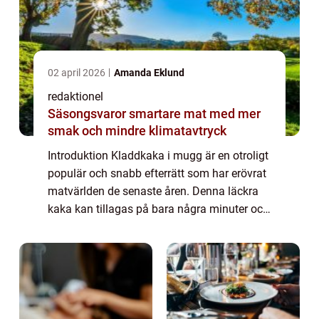
02 april 2026
Amanda Eklund
redaktionel
Säsongsvaror smartare mat med mer
smak och mindre klimatavtryck
Introduktion Kladdkaka i mugg är en otroligt
populär och snabb efterrätt som har erövrat
matvärlden de senaste åren. Denna läckra
kaka kan tillagas på bara några minuter och
är perfekt när du känner dig sötsugen men
inte har tid eller ork att baka en...