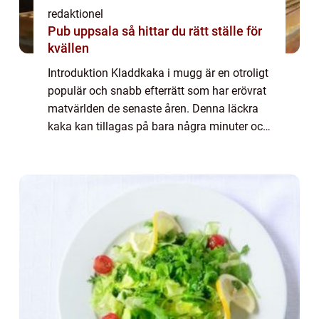
redaktionel
Pub uppsala så hittar du rätt ställe för
kvällen
Introduktion Kladdkaka i mugg är en otroligt
populär och snabb efterrätt som har erövrat
matvärlden de senaste åren. Denna läckra
kaka kan tillagas på bara några minuter och
är perfekt när du känner dig sötsugen men
inte har tid eller ork att baka en...