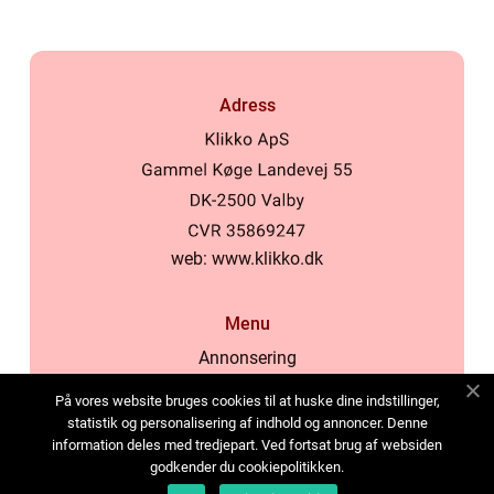
Adress
web:
www.klikko.dk
Menu
Annonsering
Om oss
På vores website bruges cookies til at huske dine indstillinger,
Cookies
statistik og personalisering af indhold og annoncer. Denne
information deles med tredjepart. Ved fortsat brug af websiden
Kontakta oss
godkender du cookiepolitikken.
Sitemap