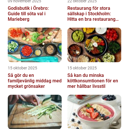
09 november 2025
22 oktober 2025
Godisbutik i Örebro:
Restaurang för stora
Guide till söta val i
sällskap i Stockholm:
Marieberg
Hitta en bra restaurang
vid Kungens kurva
15 oktober 2025
15 oktober 2025
Så gör du en
Så kan du minska
familjevänlig middag med
köttkonsumtionen för en
mycket grönsaker
mer hållbar livsstil