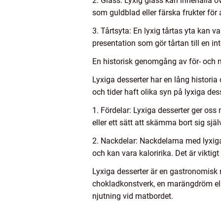
2. Glass: Lyxig glass kan innehålla o
som guldblad eller färska frukter för 
3. Tårtsyta: En lyxig tårtas yta kan
presentation som gör tårtan till en in
En historisk genomgång av för- och n
Lyxiga desserter har en lång historia
och tider haft olika syn på lyxiga de
1. Fördelar: Lyxiga desserter ger oss
eller ett sätt att skämma bort sig själ
2. Nackdelar: Nackdelarna med lyxiga 
och kan vara kaloririka. Det är vikti
Lyxiga desserter är en gastronomisk n
chokladkonstverk, en marängdröm elle
njutning vid matbordet.