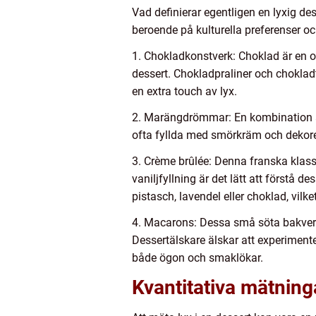
Vad definierar egentligen en lyxig de
beroende på kulturella preferenser o
1. Chokladkonstverk: Choklad är en o
dessert. Chokladpraliner och chokladt
en extra touch av lyx.
2. Marängdrömmar: En kombination a
ofta fyllda med smörkräm och dekore
3. Crème brûlée: Denna franska klass
vaniljfyllning är det lätt att förstå
pistasch, lavendel eller choklad, vilke
4. Macarons: Dessa små söta bakverk,
Dessertälskare älskar att experiment
både ögon och smaklökar.
Kvantitativa mätning