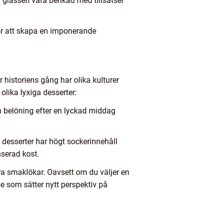
 glassen vara berikad med tillsatser
för att skapa en imponerande
 historiens gång har olika kulturer
olika lyxiga desserter:
en belöning efter en lyckad middag
 desserter har högt sockerinnehåll
nserad kost.
åra smaklökar. Oavsett om du väljer en
e som sätter nytt perspektiv på