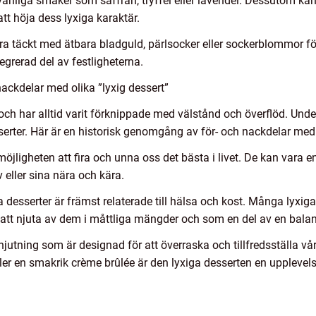
vanliga smaker som saffran, tryffel eller lavendel. Dessutom kan
att höja dess lyxiga karaktär.
 vara täckt med ätbara bladguld, pärlsocker eller sockerblommor 
tegrerad del av festligheterna.
ackdelar med olika ”lyxig dessert”
 och har alltid varit förknippade med välstånd och överflöd. Under
sserter. Här är en historisk genomgång av för- och nackdelar med 
 möjligheten att fira och unna oss det bästa i livet. De kan vara 
v eller sina nära och kära.
desserter är främst relaterade till hälsa och kost. Många lyxiga
gt att njuta av dem i måttliga mängder och som en del av en bala
jutning som är designad för att överraska och tillfredsställa v
r en smakrik crème brûlée är den lyxiga desserten en upplevels