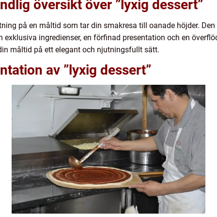
dlig översikt över ”lyxig dessert”
utning på en måltid som tar din smakresa till oanade höjder. De
h exklusiva ingredienser, en förfinad presentation och en överfl
in måltid på ett elegant och njutningsfullt sätt.
tation av ”lyxig dessert”