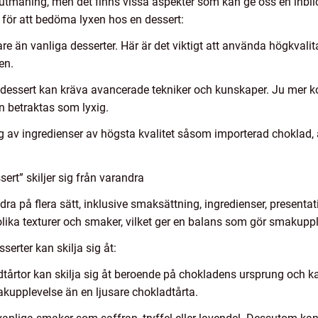
 utmaning, men det finns vissa aspekter som kan ge oss en inblick
för att bedöma lyxen hos en dessert:
rare än vanliga desserter. Här är det viktigt att använda högkvali
en.
g dessert kan kräva avancerade tekniker och kunskaper. Ju mer 
n betraktas som lyxig.
g av ingredienser av högsta kvalitet såsom importerad choklad, 
ert” skiljer sig från varandra
ndra på flera sätt, inklusive smaksättning, ingredienser, presentat
lika texturer och smaker, vilket ger en balans som gör smakupp
erter kan skilja sig åt:
adtårtor kan skilja sig åt beroende på chokladens ursprung och 
akupplevelse än en ljusare chokladtårta.