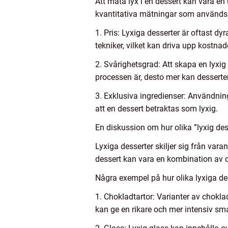
Att mäta lyx i en dessert kan vara en
kvantitativa mätningar som används 
1. Pris: Lyxiga desserter är oftast dy
tekniker, vilket kan driva upp kostnad
2. Svårighetsgrad: Att skapa en lyxi
processen är, desto mer kan desserte
3. Exklusiva ingredienser: Användnin
att en dessert betraktas som lyxig.
En diskussion om hur olika ”lyxig dess
Lyxiga desserter skiljer sig från vara
dessert kan vara en kombination av o
Några exempel på hur olika lyxiga dess
1. Chokladtartor: Varianter av chokl
kan ge en rikare och mer intensiv sm