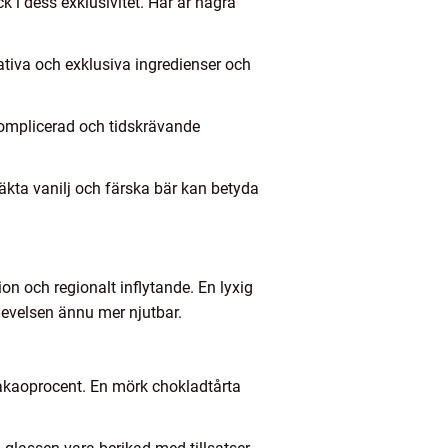
 i dess exklusivitet. Här är några
tativa och exklusiva ingredienser och
komplicerad och tidskrävande
äkta vanilj och färska bär kan betyda
ion och regionalt inflytande. En lyxig
levelsen ännu mer njutbar.
kakaoprocent. En mörk chokladtårta