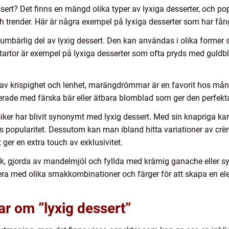
ssert? Det finns en mängd olika typer av lyxiga desserter, och po
ch trender. Här är några exempel på lyxiga desserter som har få
umbärlig del av lyxig dessert. Den kan användas i olika former 
artor är exempel på lyxiga desserter som ofta pryds med guldbla
v krispighet och lenhet, marängdrömmar är en favorit hos mån
rade med färska bär eller ätbara blomblad som ger den perfekta
iker har blivit synonymt med lyxig dessert. Med sin knapriga k
 dess popularitet. Dessutom kan man ibland hitta variationer av
t ger en extra touch av exklusivitet.
 gjorda av mandelmjöl och fyllda med krämig ganache eller sylt,
era med olika smakkombinationer och färger för att skapa en ele
ar om ”lyxig dessert”