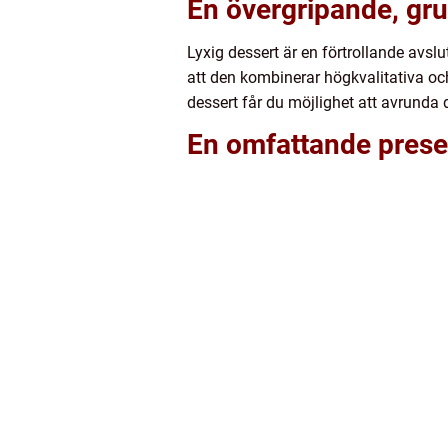
En övergripande, grun
Lyxig dessert är en förtrollande avsl
att den kombinerar högkvalitativa oc
dessert får du möjlighet att avrunda d
En omfattande presen