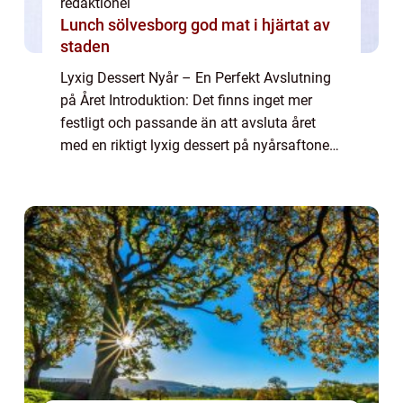
redaktionel
Lunch sölvesborg god mat i hjärtat av
staden
Lyxig Dessert Nyår – En Perfekt Avslutning
på Året Introduktion: Det finns inget mer
festligt och passande än att avsluta året
med en riktigt lyxig dessert på nyårsaftonen.
Det är en tid då vi firar och njuter av de goda
ting i livet. En lyxig ...