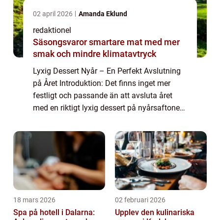
02 april 2026
Amanda Eklund
redaktionel
Säsongsvaror smartare mat med mer
smak och mindre klimatavtryck
Lyxig Dessert Nyår – En Perfekt Avslutning
på Året Introduktion: Det finns inget mer
festligt och passande än att avsluta året
med en riktigt lyxig dessert på nyårsaftonen.
Det är en tid då vi firar och njuter av de goda
ting i livet. En lyxig ...
18 mars 2026
02 februari 2026
Spa på hotell i Dalarna:
Upplev den kulinariska