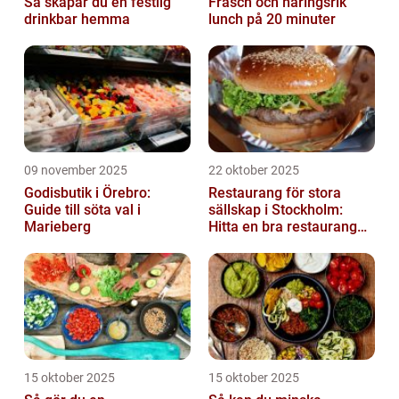
Så skapar du en festlig
Fräsch och näringsrik
drinkbar hemma
lunch på 20 minuter
09 november 2025
22 oktober 2025
Godisbutik i Örebro:
Restaurang för stora
Guide till söta val i
sällskap i Stockholm:
Marieberg
Hitta en bra restaurang
vid Kungens kurva
15 oktober 2025
15 oktober 2025