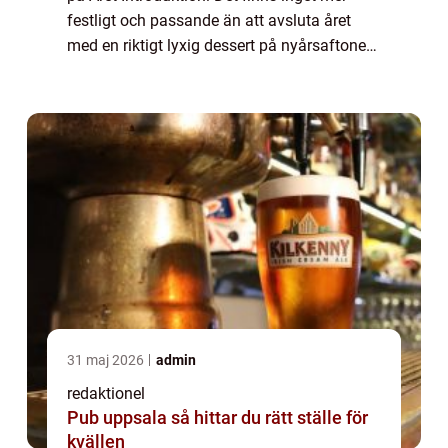
festligt och passande än att avsluta året
med en riktigt lyxig dessert på nyårsaftonen.
Det är en tid då vi firar och njuter av de goda
ting i livet. En lyxig ...
31 maj 2026
admin
redaktionel
Pub uppsala så hittar du rätt ställe för
kvällen