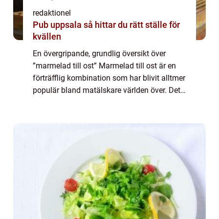
redaktionel
Pub uppsala så hittar du rätt ställe för
kvällen
En övergripande, grundlig översikt över
”marmelad till ost” Marmelad till ost är en
förträfflig kombination som har blivit alltmer
populär bland matälskare världen över. Det
är en fantastisk blandning av sötma och
sälta som skapar en spän...