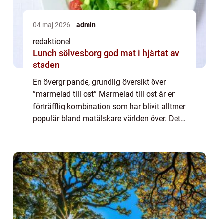
04 maj 2026
admin
redaktionel
Lunch sölvesborg god mat i hjärtat av
staden
En övergripande, grundlig översikt över
”marmelad till ost” Marmelad till ost är en
förträfflig kombination som har blivit alltmer
populär bland matälskare världen över. Det
är en fantastisk blandning av sötma och
sälta som skapar en spän...