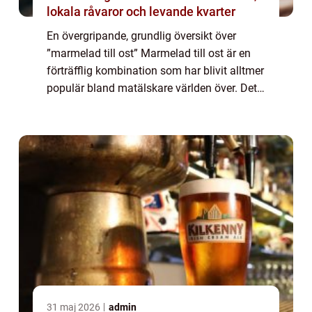
lokala råvaror och levande kvarter
En övergripande, grundlig översikt över
”marmelad till ost” Marmelad till ost är en
förträfflig kombination som har blivit alltmer
populär bland matälskare världen över. Det
är en fantastisk blandning av sötma och
sälta som skapar en spän...
31 maj 2026
admin