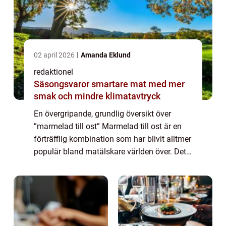
02 april 2026
Amanda Eklund
redaktionel
Säsongsvaror smartare mat med mer
smak och mindre klimatavtryck
En övergripande, grundlig översikt över
”marmelad till ost” Marmelad till ost är en
förträfflig kombination som har blivit alltmer
populär bland matälskare världen över. Det
är en fantastisk blandning av sötma och
sälta som skapar en spän...