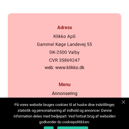
Adress
web:
www.klikko.dk
Menu
Annonsering
Om oss
På vores website bruges cookies til at huske dine indstillinger,
Cookies
statistik og personalisering af indhold og annoncer. Denne
information deles med tredjepart. Ved fortsat brug af websiden
Kontakta oss
godkender du cookiepolitikken.
Sitemap