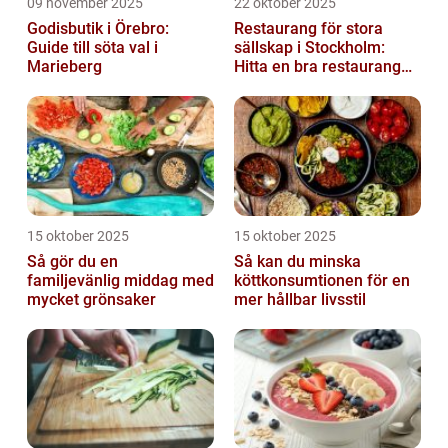
09 november 2025
22 oktober 2025
Godisbutik i Örebro:
Restaurang för stora
Guide till söta val i
sällskap i Stockholm:
Marieberg
Hitta en bra restaurang
vid Kungens kurva
15 oktober 2025
15 oktober 2025
Så gör du en
Så kan du minska
familjevänlig middag med
köttkonsumtionen för en
mycket grönsaker
mer hållbar livsstil