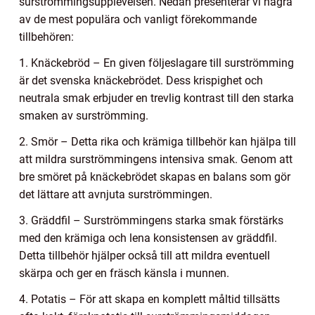
surströmmingsupplevelsen. Nedan presenterar vi några
av de mest populära och vanligt förekommande
tillbehören:
1. Knäckebröd – En given följeslagare till surströmming
är det svenska knäckebrödet. Dess krispighet och
neutrala smak erbjuder en trevlig kontrast till den starka
smaken av surströmming.
2. Smör – Detta rika och krämiga tillbehör kan hjälpa till
att mildra surströmmingens intensiva smak. Genom att
bre smöret på knäckebrödet skapas en balans som gör
det lättare att avnjuta surströmmingen.
3. Gräddfil – Surströmmingens starka smak förstärks
med den krämiga och lena konsistensen av gräddfil.
Detta tillbehör hjälper också till att mildra eventuell
skärpa och ger en fräsch känsla i munnen.
4. Potatis – För att skapa en komplett måltid tillsätts