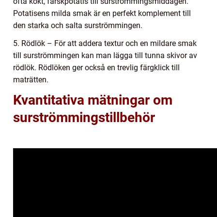
ofta kokt, färskpotatis till surströmmingsmiddagen.
Potatisens milda smak är en perfekt komplement till
den starka och salta surströmmingen.
5. Rödlök – För att addera textur och en mildare smak
till surströmmingen kan man lägga till tunna skivor av
rödlök. Rödlöken ger också en trevlig färgklick till
maträtten.
Kvantitativa mätningar om
surströmmingstillbehör