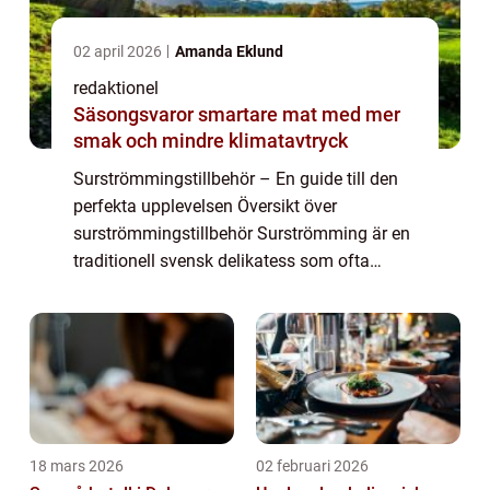
02 april 2026
Amanda Eklund
redaktionel
Säsongsvaror smartare mat med mer
smak och mindre klimatavtryck
Surströmmingstillbehör – En guide till den
perfekta upplevelsen Översikt över
surströmmingstillbehör Surströmming är en
traditionell svensk delikatess som ofta
väcker starka känslor. För att fullt ut njuta av
denna unika smakupplevelse är det v...
18 mars 2026
02 februari 2026