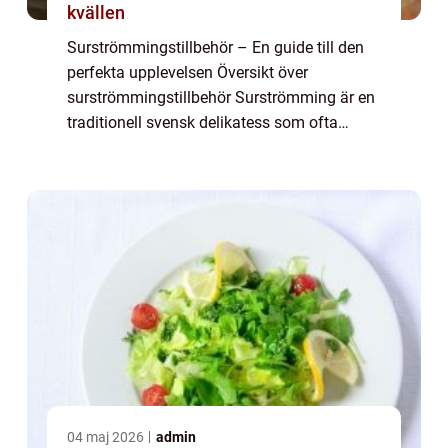
kvällen
Surströmmingstillbehör – En guide till den
perfekta upplevelsen Översikt över
surströmmingstillbehör Surströmming är en
traditionell svensk delikatess som ofta
väcker starka känslor. För att fullt ut njuta av
denna unika smakupplevelse är det v...
04 maj 2026
admin