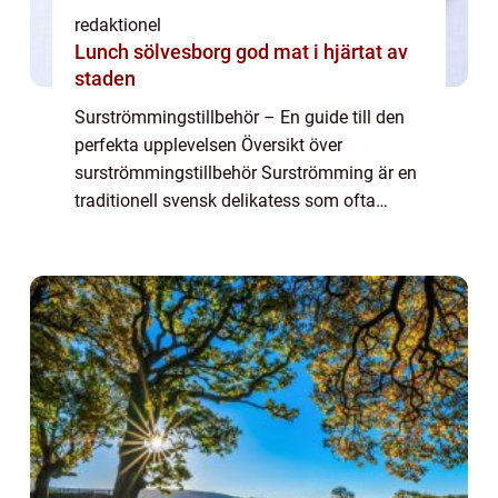
redaktionel
Lunch sölvesborg god mat i hjärtat av
staden
Surströmmingstillbehör – En guide till den
perfekta upplevelsen Översikt över
surströmmingstillbehör Surströmming är en
traditionell svensk delikatess som ofta
väcker starka känslor. För att fullt ut njuta av
denna unika smakupplevelse är det v...