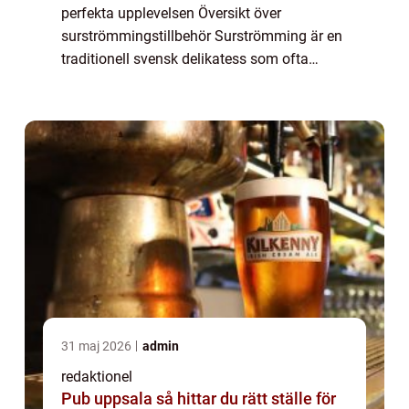
perfekta upplevelsen Översikt över
surströmmingstillbehör Surströmming är en
traditionell svensk delikatess som ofta
väcker starka känslor. För att fullt ut njuta av
denna unika smakupplevelse är det v...
31 maj 2026
admin
redaktionel
Pub uppsala så hittar du rätt ställe för