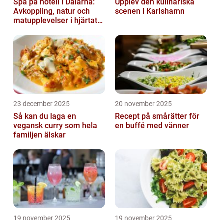
Spa på hotell i Dalarna:
Upplev den kulinariska
Avkoppling, natur och
scenen i Karlshamn
matupplevelser i hjärtat
av landskapet
23 december 2025
20 november 2025
Så kan du laga en
Recept på smårätter för
vegansk curry som hela
en buffé med vänner
familjen älskar
19 november 2025
19 november 2025