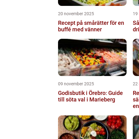
20 november 2025
19
Recept på smårätter för en
Så
buffé med vänner
dr
09 november 2025
22
Godisbutik i Örebro: Guide
Re
till söta val i Marieberg
sä
en
Ku