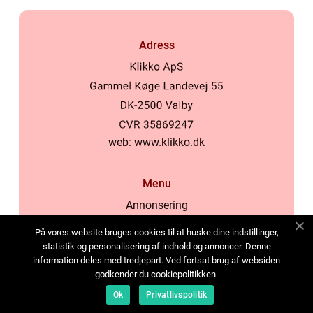
Adress
web:
www.klikko.dk
Menu
Annonsering
Om oss
På vores website bruges cookies til at huske dine indstillinger,
Cookies
statistik og personalisering af indhold og annoncer. Denne
information deles med tredjepart. Ved fortsat brug af websiden
Kontakta oss
godkender du cookiepolitikken.
Sitemap
Ok
Privatlivspolitik