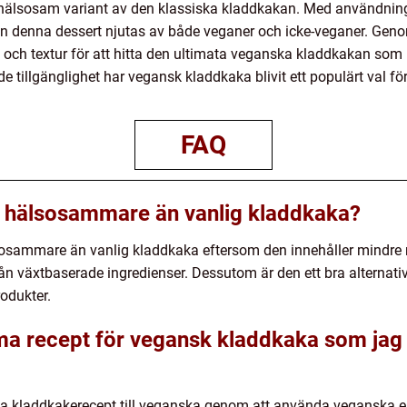
hälsosam variant av den klassiska kladdkakan. Med användning
 kan denna dessert njutas av både veganer och icke-veganer. Gen
och textur för att hitta den ultimata veganska kladdkakan som
 tillgänglighet har vegansk kladdkaka blivit ett populärt val fö
FAQ
 hälsosammare än vanlig kladdkaka?
osammare än vanlig kladdkaka eftersom den innehåller mindre 
 växtbaserade ingredienser. Dessutom är den ett bra alternativ f
rodukter.
 recept för vegansk kladdkaka som jag s
ga kladdkakerecept till veganska genom att använda veganska er