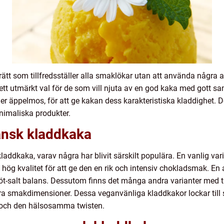
rätt som tillfredsställer alla smaklökar utan att använda några 
tt utmärkt val för de som vill njuta av en god kaka med gott sa
ller äppelmos, för att ge kakan dess karakteristiska kladdighe
animaliska produkter.
ansk kladdkaka
kladdkaka, varav några har blivit särskilt populära. En vanlig va
hög kvalitet för att ge den en rik och intensiv chokladsmak. En
öt-salt balans. Dessutom finns det många andra varianter med ti
xtra smakdimensioner. Dessa veganvänliga kladdkakor lockar till s
 och den hälsosamma twisten.