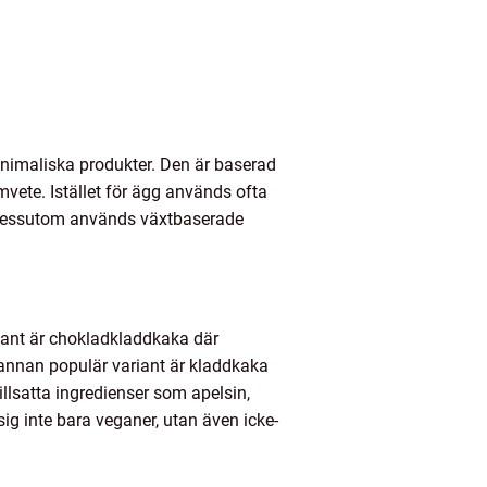
animaliska produkter. Den är baserad
mvete. Istället för ägg används ofta
t. Dessutom används växtbaserade
riant är chokladkladdkaka där
 annan populär variant är kladdkaka
llsatta ingredienser som apelsin,
ig inte bara veganer, utan även icke-