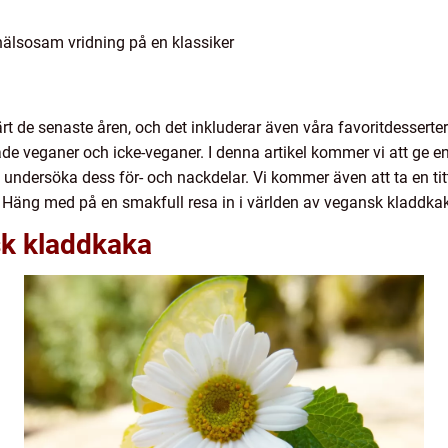
älsosam vridning på en klassiker
rt de senaste åren, och det inkluderar även våra favoritdesserte
e veganer och icke-veganer. I denna artikel kommer vi att ge en
 undersöka dess för- och nackdelar. Vi kommer även att ta en ti
a. Häng med på en smakfull resa in i världen av vegansk kladdka
sk kladdkaka