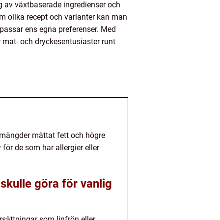
 av växtbaserade ingredienser och
om olika recept och varianter kan man
 passar ens egna preferenser. Med
r mat- och dryckesentusiaster runt
mängder mättat fett och högre
ör de som har allergier eller
kulle göra för vanlig
sättningar som linfrön eller