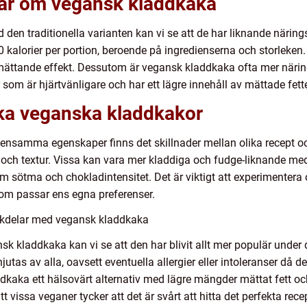
gar om vegansk kladdkaka
en traditionella varianten kan vi se att de har liknande närings
 kalorier per portion, beroende på ingredienserna och storleke
l en mättande effekt. Dessutom är vegansk kladdkaka ofta mer näri
som är hjärtvänligare och har ett lägre innehåll av mättade fette
ika veganska kladdkakor
nsamma egenskaper finns det skillnader mellan olika recept och 
 och textur. Vissa kan vara mer kladdiga och fudge-liknande me
sötma och chokladintensitet. Det är viktigt att experimentera oc
om passar ens egna preferenser.
ckdelar med vegansk kladdkaka
k kladdkaka kan vi se att den har blivit allt mer populär under 
utas av alla, oavsett eventuella allergier eller intoleranser då d
dkaka ett hälsovärt alternativ med lägre mängder mättat fett o
issa veganer tycker att det är svårt att hitta det perfekta recept