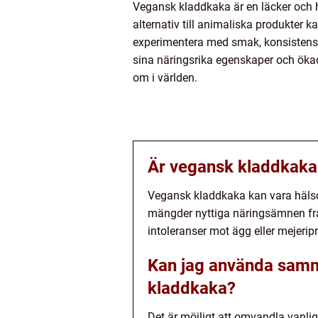
Vegansk kladdkaka är en läcker och 
alternativ till animaliska produkter
experimentera med smak, konsistens 
sina näringsrika egenskaper och ökade
om i världen.
Är vegansk kladdkaka
Vegansk kladdkaka kan vara häls
mängder nyttiga näringsämnen från
intoleranser mot ägg eller mejerip
Kan jag använda samma
kladdkaka?
Det är möjligt att omvandla vanli