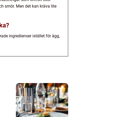
och smör. Men det kan kräva lite
aka?
e ingredienser istället för ägg,