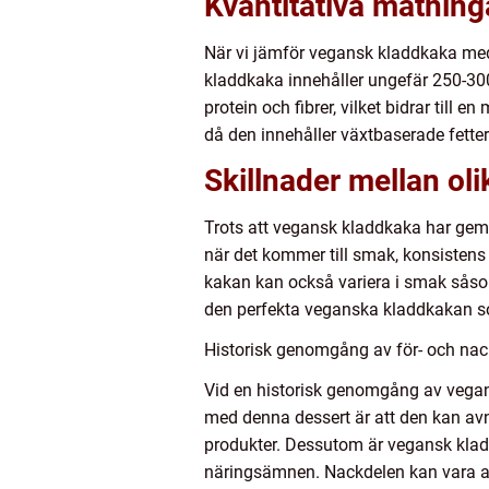
Kvantitativa mätnin
När vi jämför vegansk kladdkaka med d
kladdkaka innehåller ungefär 250-300
protein och fibrer, vilket bidrar til
då den innehåller växtbaserade fetter 
Skillnader mellan ol
Trots att vegansk kladdkaka har geme
när det kommer till smak, konsistens
kakan kan också variera i smak såsom 
den perfekta veganska kladdkakan s
Historisk genomgång av för- och na
Vid en historisk genomgång av vegans
med denna dessert är att den kan avnj
produkter. Dessutom är vegansk klad
näringsämnen. Nackdelen kan vara att v