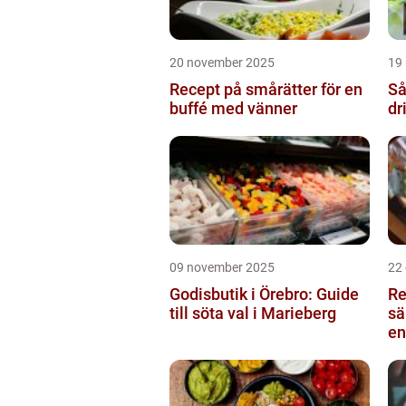
20 november 2025
19
Recept på smårätter för en
Så
buffé med vänner
dr
09 november 2025
22
Godisbutik i Örebro: Guide
Re
till söta val i Marieberg
sä
en
Ku