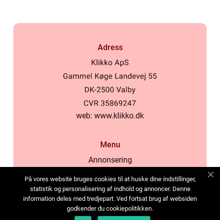
Adress
web:
www.klikko.dk
Menu
Annonsering
Om oss
På vores website bruges cookies til at huske dine indstillinger,
Cookies
statistik og personalisering af indhold og annoncer. Denne
information deles med tredjepart. Ved fortsat brug af websiden
Kontakta oss
godkender du cookiepolitikken.
Sitemap