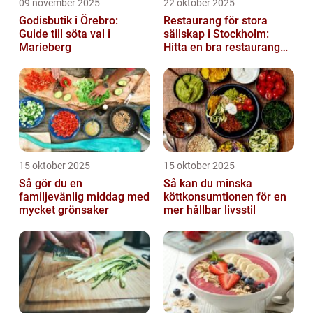
09 november 2025
22 oktober 2025
Godisbutik i Örebro:
Restaurang för stora
Guide till söta val i
sällskap i Stockholm:
Marieberg
Hitta en bra restaurang
vid Kungens kurva
15 oktober 2025
15 oktober 2025
Så gör du en
Så kan du minska
familjevänlig middag med
köttkonsumtionen för en
mycket grönsaker
mer hållbar livsstil