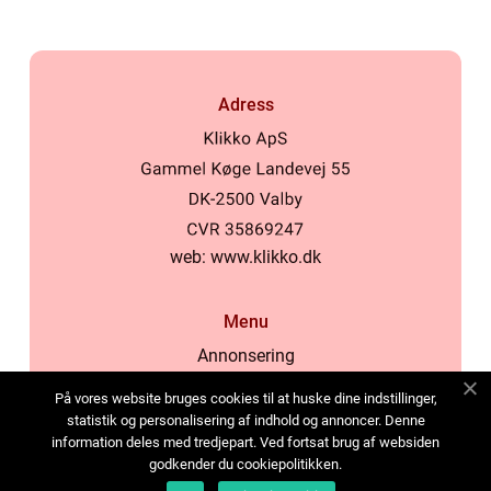
Adress
web:
www.klikko.dk
Menu
Annonsering
Om oss
På vores website bruges cookies til at huske dine indstillinger,
Cookies
statistik og personalisering af indhold og annoncer. Denne
information deles med tredjepart. Ved fortsat brug af websiden
Kontakta oss
godkender du cookiepolitikken.
Sitemap