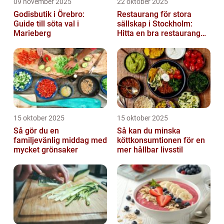
09 november 2025
22 oktober 2025
Godisbutik i Örebro:
Restaurang för stora
Guide till söta val i
sällskap i Stockholm:
Marieberg
Hitta en bra restaurang
vid Kungens kurva
15 oktober 2025
15 oktober 2025
Så gör du en
Så kan du minska
familjevänlig middag med
köttkonsumtionen för en
mycket grönsaker
mer hållbar livsstil