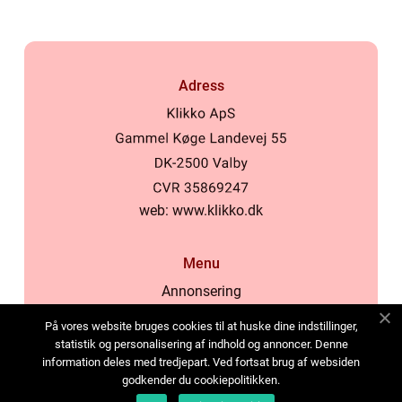
Adress
web:
www.klikko.dk
Menu
Annonsering
Om oss
På vores website bruges cookies til at huske dine indstillinger,
Cookies
statistik og personalisering af indhold og annoncer. Denne
information deles med tredjepart. Ved fortsat brug af websiden
Kontakta oss
godkender du cookiepolitikken.
Sitemap