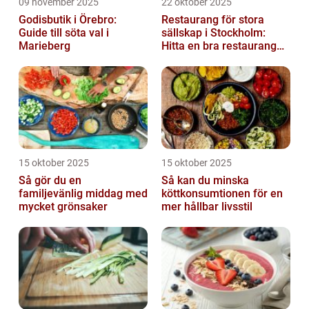
09 november 2025
22 oktober 2025
Godisbutik i Örebro:
Restaurang för stora
Guide till söta val i
sällskap i Stockholm:
Marieberg
Hitta en bra restaurang
vid Kungens kurva
15 oktober 2025
15 oktober 2025
Så gör du en
Så kan du minska
familjevänlig middag med
köttkonsumtionen för en
mycket grönsaker
mer hållbar livsstil