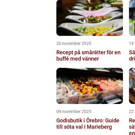
20 november 2025
19
Recept på smårätter för en
Så
buffé med vänner
dr
09 november 2025
22
Godisbutik i Örebro: Guide
Re
till söta val i Marieberg
sä
en