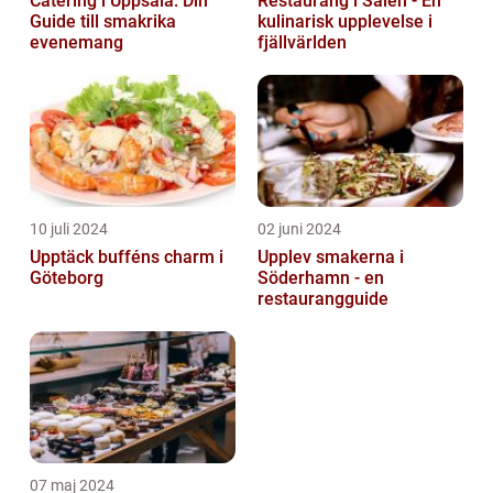
Catering i Uppsala: Din
Restaurang i Sälen - En
Guide till smakrika
kulinarisk upplevelse i
evenemang
fjällvärlden
10 juli 2024
02 juni 2024
Upptäck bufféns charm i
Upplev smakerna i
Göteborg
Söderhamn - en
restaurangguide
07 maj 2024