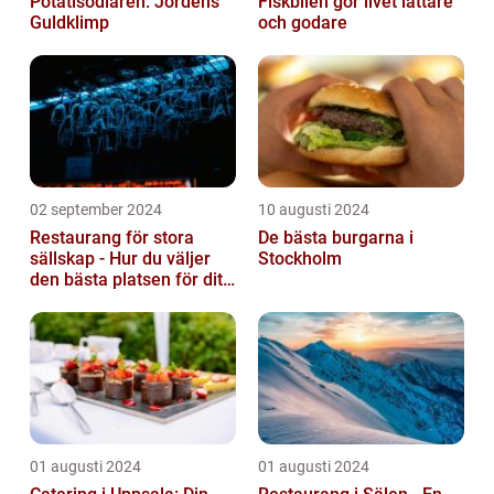
Potatisodlaren: Jordens
Fiskbilen gör livet lättare
Guldklimp
och godare
02 september 2024
10 augusti 2024
Restaurang för stora
De bästa burgarna i
sällskap - Hur du väljer
Stockholm
den bästa platsen för ditt
evenemang
01 augusti 2024
01 augusti 2024