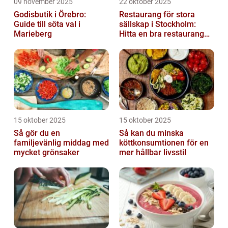
09 november 2025
22 oktober 2025
Godisbutik i Örebro:
Restaurang för stora
Guide till söta val i
sällskap i Stockholm:
Marieberg
Hitta en bra restaurang
vid Kungens kurva
15 oktober 2025
15 oktober 2025
Så gör du en
Så kan du minska
familjevänlig middag med
köttkonsumtionen för en
mycket grönsaker
mer hållbar livsstil