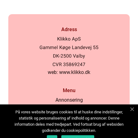
Adress
web:
www.klikko.dk
Menu
Annonsering
Om oss
På vores website bruges cookies til at huske dine indstillinger,
Cookies
statistik og personalisering af indhold og annoncer. Denne
information deles med tredjepart. Ved fortsat brug af websiden
Kontakta oss
godkender du cookiepolitikken.
Sitemap