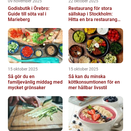
09 november 2025
22 oktober 2025
Godisbutik i Örebro:
Restaurang för stora
Guide till söta val i
sällskap i Stockholm:
Marieberg
Hitta en bra restaurang
vid Kungens kurva
15 oktober 2025
15 oktober 2025
Så gör du en
Så kan du minska
familjevänlig middag med
köttkonsumtionen för en
mycket grönsaker
mer hållbar livsstil