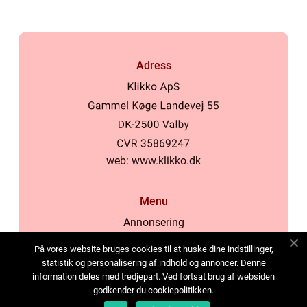
Adress
web:
www.klikko.dk
Menu
Annonsering
Om oss
På vores website bruges cookies til at huske dine indstillinger,
Cookies
statistik og personalisering af indhold og annoncer. Denne
information deles med tredjepart. Ved fortsat brug af websiden
Kontakta oss
godkender du cookiepolitikken.
Sitemap