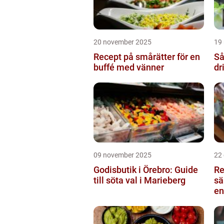
20 november 2025
19
Recept på smårätter för en
Så
buffé med vänner
dr
09 november 2025
22
Godisbutik i Örebro: Guide
Re
till söta val i Marieberg
sä
en
Ku