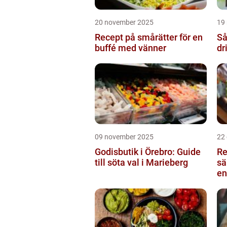
20 november 2025
19
Recept på smårätter för en
Så
buffé med vänner
dr
09 november 2025
22
Godisbutik i Örebro: Guide
Re
till söta val i Marieberg
sä
en
Ku