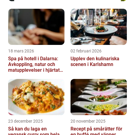
18 mars 2026
02 februari 2026
Spa på hotell i Dalarna:
Upplev den kulinariska
Avkoppling, natur och
scenen i Karlshamn
matupplevelser i hjärtat
av landskapet
23 december 2025
20 november 2025
Så kan du laga en
Recept på smårätter för
vegansk curry som hela
en buffé med vänner