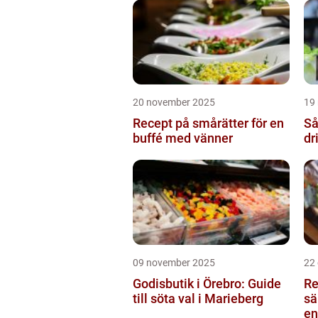
20 november 2025
19
Recept på smårätter för en
Så
buffé med vänner
dr
09 november 2025
22
Godisbutik i Örebro: Guide
Re
till söta val i Marieberg
sä
en